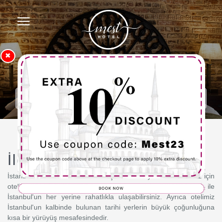
✖
Anasayfa
İletişim
İletişim
İstanbul'un tarihi merkezlerini keşfetmek isteyen konuklarımız için
otelimiz çok iyi bir konuma sahiptir. Kolay ulaşım imkanları ile
İstanbul'un her yerine rahatlıkla ulaşabilirsiniz. Ayrıca otelimiz
İstanbul'un kalbinde bulunan tarihi yerlerin büyük çoğunluğuna
kısa bir yürüyüş mesafesindedir.