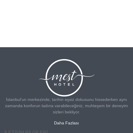
İstanbul'un merkezinde, tarihin eşsiz dokusunu hissederken aynı
zamanda konforun tadına varabileceğiniz, muhteşem bir deneyim
sizleri bekliyor.
Daha Fazlası
İLETIŞIM BILGILERI