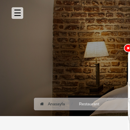
ANASAYFA
HAKKIMIZDA
ODALAR
✖
360°
SANAL
TUR
RESTAURANT
FOTO
GALERI
VIDEO
GALERI
Anasayfa
Restaurant
İLETIŞIM
SÜRDÜRÜLEBILIRLIK
POLITIKAMIZ
REZERVASYON