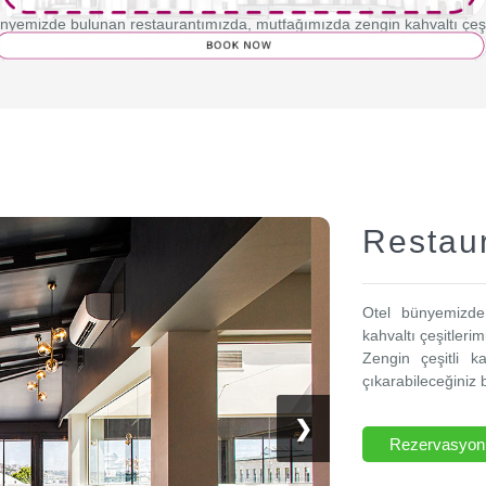
nyemizde bulunan restaurantımızda, mutfağımızda zengin kahvaltı çeşi
çeşitli kahvaltı eşliğinde rüya gibi manzaranın da tadını çıkarabileceği
Restau
Otel bünyemizde
kahvaltı çeşitleri
Zengin çeşitli k
çıkarabileceğiniz
❯
Rezervasyon