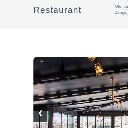
Otel bü
Restaurant
Zengin 
1 / 6
❮